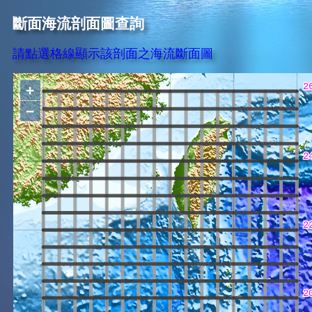
斷面海流剖面圖查詢
請點選格線顯示該剖面之海流斷面圖
+
−